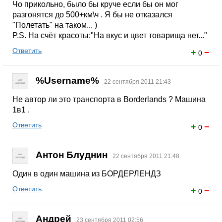
Чо прикольно, было бы круче если бы он мог
разгонятся до 500+км\ч . Я бы не отказался
"Полетать" на таком... )
P.S. На счёт красоты:"На вкус и цвет товарища нет..."
Ответить
+
−
0
%Username%
22 сентября 2011 21:43
Не автор ли это транспорта в Borderlands ? Машина
1в1 .
Ответить
+
−
0
Антон Блуднин
22 сентября 2011 21:48
Один в один машина из БОРДЕРЛЕНДЗ
Ответить
+
−
0
Андрей
23 сентября 2011 02:56