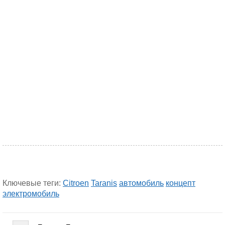
Ключевые теги:
Citroen
Taranis
автомобиль
концепт
электромобиль