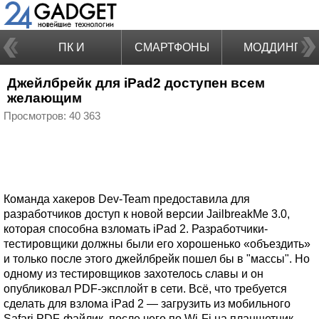
ПК И
СМАРТФОНЫ
МОДДИНГ
Джейлбрейк для iPad2 доступен всем
НОУТБУКИ
желающим
Просмотров: 40 363
Команда хакеров Dev-Team предоставила для
разработчиков доступ к новой версии JailbreakMe 3.0,
которая способна взломать iPad 2. Разработчики-
тестировщики должны были его хорошенько «объездить»
и только после этого джейлбрейк пошел бы в "массы". Но
одному из тестировщиков захотелось славы и он
опубликовал PDF-эксплойт в сети. Всё, что требуется
сделать для взлома iPad 2 — загрузить из мобильного
Safari PDF-файлик, после чего по Wi-Fi на планшетник