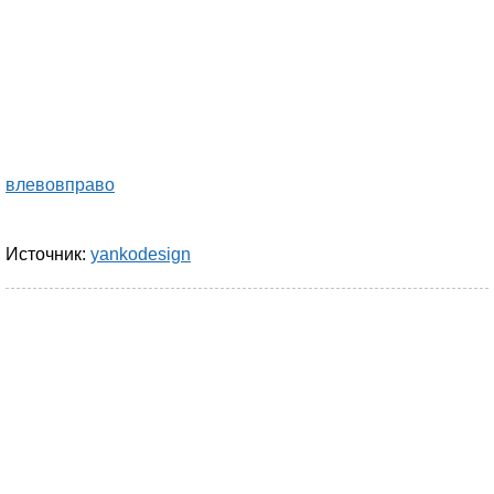
влево
вправо
Источник:
yankodesign