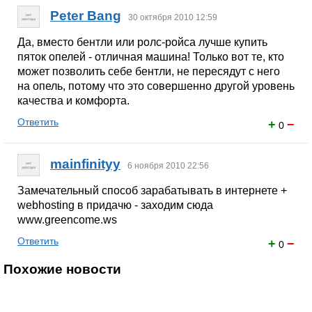
Peter Bang
30 октября 2010 12:59
Да, вместо бентли или ролс-ройса лучше купить
пяток опелей - отличная машина! Только вот те, кто
может позволить себе бентли, не пересядут с него
на опель, потому что это совершенно другой уровень
качества и комфорта.
Ответить
+
−
0
mainfinityy
6 ноября 2010 22:56
Замечательный способ зарабатывать в интернете +
webhosting в придачю - заходим сюда
www.greencome.ws
Ответить
+
−
0
Похожие новости