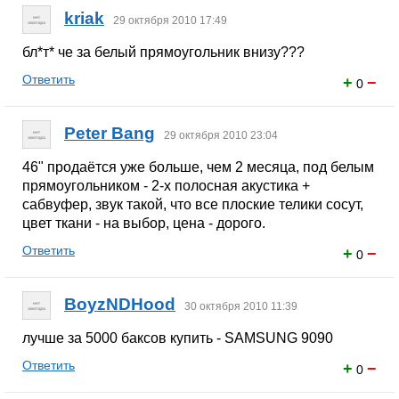
kriak
29 октября 2010 17:49
бл*т* че за белый прямоугольник внизу???
Ответить
+
−
0
Peter Bang
29 октября 2010 23:04
46" продаётся уже больше, чем 2 месяца, под белым
прямоугольником - 2-х полосная акустика +
сабвуфер, звук такой, что все плоские телики сосут,
цвет ткани - на выбор, цена - дорого.
Ответить
+
−
0
BoyzNDHood
30 октября 2010 11:39
лучше за 5000 баксов купить - SAMSUNG 9090
Ответить
+
−
0