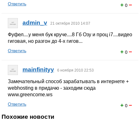
Ответить
+
−
0
admin_v
21 октября 2010 14:07
Фуфел....у меня бук круче....8 Гб Озу и проц i7....видео
гиговая, но разгон до 4-х гигов...
Ответить
+
−
0
mainfinityy
6 ноября 2010 22:53
Замечательный способ зарабатывать в интернете +
webhosting в придачю - заходим сюда
www.greencome.ws
Ответить
+
−
0
Похожие новости