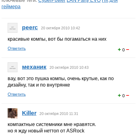
Ключевые теги:
CyberPower
LAN Party EVO
ПК
для
геймера
peerc
20 октября 2010 10:42
красивые компы, вот бы погаматься на них
Ответить
+
−
0
механик
20 октября 2010 10:43
вау, вот это пушка компы, очень крутые, как по
дизайну, так и по внутрянке
Ответить
+
−
0
Killer
20 октября 2010 11:31
компактные системники мне нравятся.
но я жду новый неттоп от ASRock