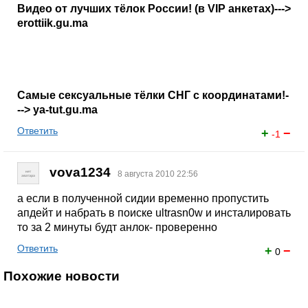
Видео от лучших тёлок России! (в VIP анкетах)--->
erottiik.gu.ma
Самые сексуальные тёлки СНГ с координатами!-
--> ya-tut.gu.ma
Ответить
+
−
-1
vova1234
8 августа 2010 22:56
a если в полученной сидии временно пропустить
апдейт и набрать в поиске ultrasn0w и инсталировать
то за 2 минуты будт анлок- проверенно
Ответить
+
−
0
Похожие новости