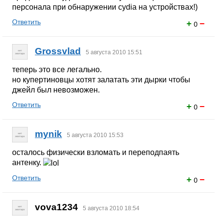
персонала при обнаружении cydia на устройствах!)
Ответить
+
−
0
Grossvlad
5 августа 2010 15:51
теперь это все легально.
но купертиновцы хотят залатать эти дырки чтобы
джейл был невозможен.
Ответить
+
−
0
mynik
5 августа 2010 15:53
осталось физически взломать и переподпаять
антенку.
Ответить
+
−
0
vova1234
5 августа 2010 18:54