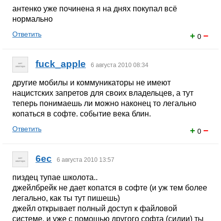
антенко уже починена я на днях покупал всё
нормально
Ответить
+
−
0
fuck_apple
6 августа 2010 08:34
другие мобилы и коммуникаторы не имеют
нацистских запретов для своих владельцев, а тут
теперь понимаешь ли можно наконец то легально
копаться в софте. событие века блин.
Ответить
+
−
0
6ec
6 августа 2010 13:57
пиздец тупае школота..
джейлбрейк не дает копатся в софте (и уж тем более
легально, как ты тут пишешь)
джейл открывает полный доступ к файловой
системе, и уже с помощью другого софта (сидии) ты