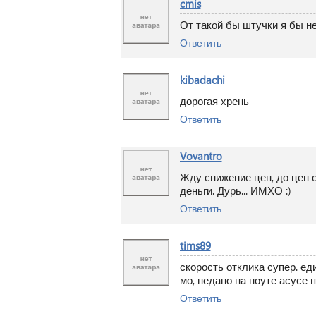
cmis
От такой бы штучки я бы н
Ответить
kibadachi
дорогая хрень
Ответить
Vovantro
Жду снижение цен, до цен о
деньги. Дурь... ИМХО :)
Ответить
tims89
скорость отклика супер. ед
мо, недано на ноуте асусе 
Ответить