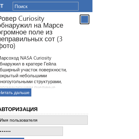
IT
Ровер Curiosity
обнаружил на Марсе
огромное поле из
неправильных сот (3
фото)
арсоход NASA Curiosity
бнаружил в кратере Гейла
бширный участок поверхности,
окрытый небольшими
ногоугольными структурами,
апоминающими пчелиные
Читать дальше
оты. Ранее ровер находил
одобные образования, но
овая находка по масштабам
АВТОРИЗАЦИЯ
атмила все предыдущее такие
ткрытия.