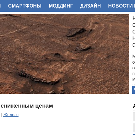
И
СМАРТФОНЫ
МОДДИНГ
ДИЗАЙН
НОВОСТИ 
ФОТО
М
о
о
п
м
н
с
п
н
по сниженным ценам
з
о
 |
Железо