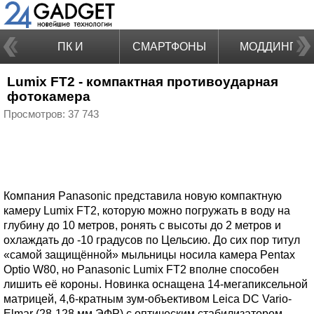
ПК И
СМАРТФОНЫ
МОДДИНГ
Lumix FT2 - компактная противоударная
НОУТБУКИ
фотокамера
Просмотров: 37 743
Компания Panasonic представила новую компактную
камеру Lumix FT2, которую можно погружать в воду на
глубину до 10 метров, ронять с высоты до 2 метров и
охлаждать до -10 градусов по Цельсию. До сих пор титул
«самой защищённой» мыльницы носила камера Pentax
Optio W80, но Panasonic Lumix FT2 вполне способен
лишить её короны. Новинка оснащена 14-мегапиксельной
матрицей, 4,6-кратным зум-объективом Leica DC Vario-
Elmar (28-128 мм ЭФР) с оптическим стабилизатором