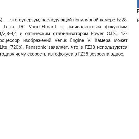
А) — это суперзум, наследующий популярной камере FZ28.
 Leica DC Vario-Elmarit с эквивалентным фокусным
/2,8-4,4 и оптическим стабилизатором Power O.I.S., 12-
роцессор изображений Venus Engine V. Камера может
te (720p). Panasonic заявляет, что в FZ38 используются
агодаря чему скорость автофокуса в FZ38 возросла вдвое.