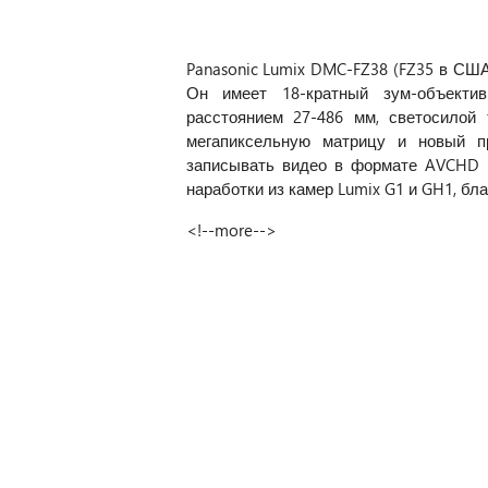
Panasonic Lumix DMC-FZ38 (FZ35 в СШ
Он имеет 18-кратный зум-объектив
расстоянием 27-486 мм, светосилой f
мегапиксельную матрицу и новый п
записывать видео в формате AVCHD Li
наработки из камер Lumix G1 и GH1, бл
<!--more-->