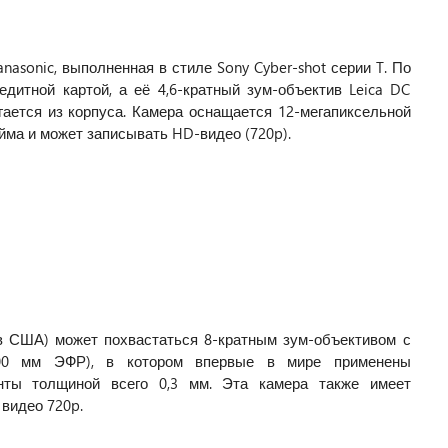
asonic, выполненная в стиле Sony Cyber-shot серии T. По
дитной картой, а её 4,6-кратный зум-объектив Leica DC
гается из корпуса. Камера оснащается 12-мегапиксельной
йма и может записывать HD-видео (720p).
в США) может похвастаться 8-кратным зум-объективом с
200 мм ЭФР), в котором впервые в мире применены
нты толщиной всего 0,3 мм. Эта камера также имеет
видео 720p.