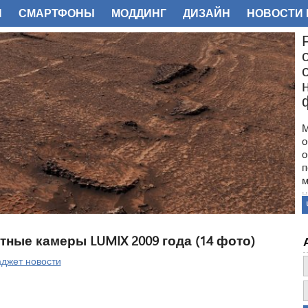
И
СМАРТФОНЫ
МОДДИНГ
ДИЗАЙН
НОВОСТИ 
ФОТО
М
о
о
п
м
н
с
п
н
тные камеры LUMIX 2009 года (14 фото)
з
о
аджет новости