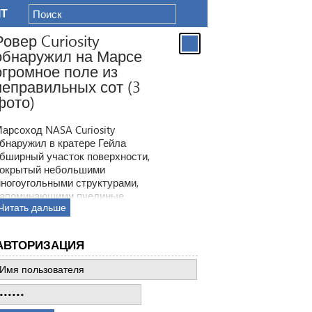
IT
Ровер Curiosity
обнаружил на Марсе
огромное поле из
неправильных сот (3
фото)
арсоход NASA Curiosity
бнаружил в кратере Гейла
бширный участок поверхности,
окрытый небольшими
ногоугольными структурами,
апоминающими пчелиные
Читать дальше
оты. Ранее ровер находил
одобные образования, но
овая находка по масштабам
АВТОРИЗАЦИЯ
атмила все предыдущее такие
ткрытия.