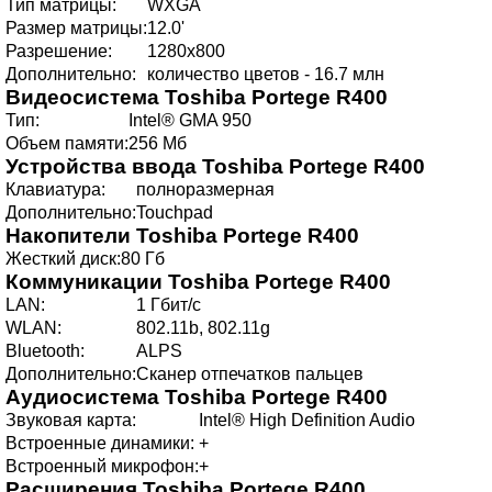
Тип матрицы:
WXGA
Размер матрицы:
12.0'
Разрешение:
1280х800
Дополнительно:
количество цветов - 16.7 млн
Видеосистема
Toshiba Portege R400
Тип:
Intel® GMA 950
Объем памяти:
256 Мб
Устройства ввода
Toshiba Portege R400
Клавиатура:
полноразмерная
Дополнительно:
Touchpad
Накопители
Toshiba Portege R400
Жесткий диск:
80 Гб
Коммуникации
Toshiba Portege R400
LAN:
1 Гбит/с
WLAN:
802.11b, 802.11g
Bluetooth:
ALPS
Дополнительно:
Сканер отпечатков пальцев
Аудиосистема
Toshiba Portege R400
Звуковая карта:
Intel® High Definition Audio
Встроенные динамики:
+
Встроенный микрофон:
+
Расширения
Toshiba Portege R400