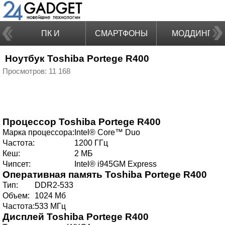
ПК И
СМАРТФОНЫ
МОДДИНГ
Ноутбук Toshiba Portege R400
НОУТБУКИ
Просмотров: 11 168
Процессор
Toshiba Portege R400
Марка процессора:
Intel® Core™ Duo
Частота:
1200 ГГц
Кеш:
2 МБ
Чипсет:
Intel® i945GM Express
Оперативная память
Toshiba Portege R400
Тип:
DDR2-533
Объем:
1024 Мб
Частота:
533 МГц
Дисплей
Toshiba Portege R400