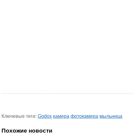
Ключевые теги:
Godox
камера
фотокамера
мыльница
Похожие новости