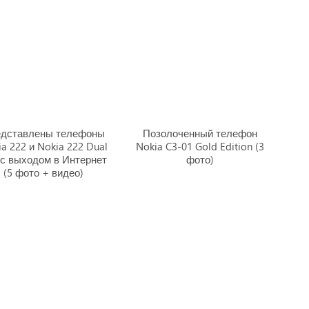
дставлены телефоны
Позолоченный телефон
a 222 и Nokia 222 Dual
Nokia C3-01 Gold Edition (3
 с выходом в Интернет
фото)
(5 фото + видео)
римем гаджеты на тестирование
|
Правила сайта
|
Предупреждение