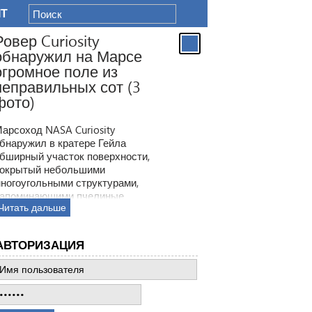
IT
Ровер Curiosity
обнаружил на Марсе
огромное поле из
неправильных сот (3
фото)
арсоход NASA Curiosity
бнаружил в кратере Гейла
бширный участок поверхности,
окрытый небольшими
ногоугольными структурами,
апоминающими пчелиные
Читать дальше
оты. Ранее ровер находил
одобные образования, но
овая находка по масштабам
АВТОРИЗАЦИЯ
атмила все предыдущее такие
ткрытия.