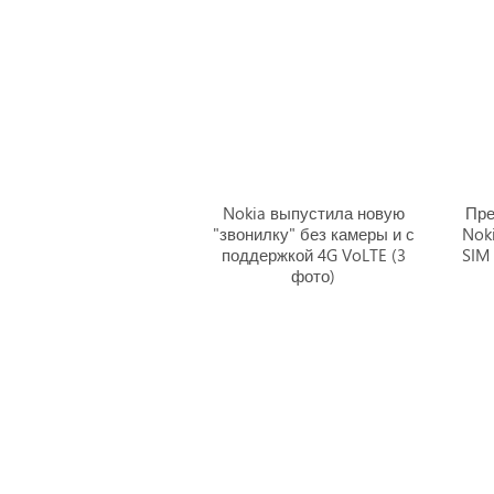
Nokia выпустила новую
Пре
"звонилку" без камеры и с
Noki
поддержкой 4G VoLTE (3
SIM
фото)
Главная
|
П