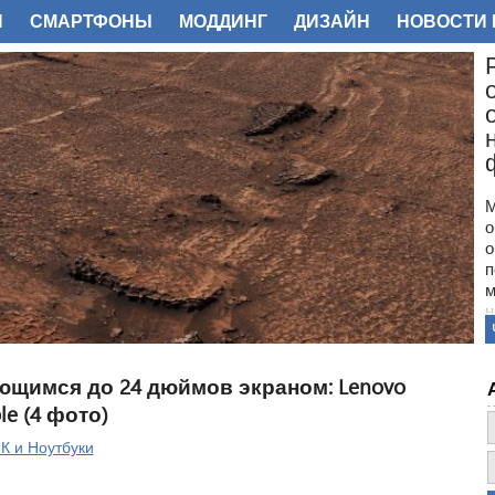
И
СМАРТФОНЫ
МОДДИНГ
ДИЗАЙН
НОВОСТИ 
ФОТО
М
о
о
п
м
н
с
п
н
ющимся до 24 дюймов экраном: Lenovo
з
le (4 фото)
о
К и Ноутбуки