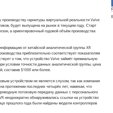
у производству гарнитуры виртуальной реальности Valve
итиков, будет выпущена на рынок в текущем году. Старт
езон, а ориентировочный годовой объём производства
информацию от китайской аналитической группы XR
 производства приблизительно соответствует показателям
ствует о том, что устройство Valve займёт премиальную
при условии точности данных аналитической группы, цена
й, составив $1000 или более.
новым устройством не является слухом, так как компания
на протяжении последних четырёх лет, намекая, что
проводную потоковую передачу данных с персонального
mVR неоднократно обнаруживались ссылки на устройство
онце прошлого года были найдены модели контроллеров