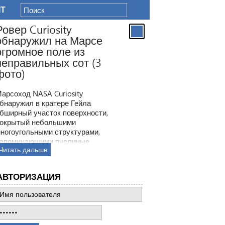
IT
Ровер Curiosity
обнаружил на Марсе
огромное поле из
неправильных сот (3
фото)
арсоход NASA Curiosity
бнаружил в кратере Гейла
бширный участок поверхности,
окрытый небольшими
ногоугольными структурами,
апоминающими пчелиные
Читать дальше
оты. Ранее ровер находил
одобные образования, но
овая находка по масштабам
АВТОРИЗАЦИЯ
атмила все предыдущее такие
ткрытия.