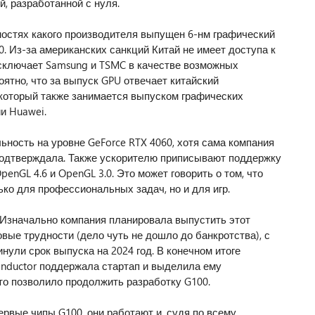
, разработанной с нуля.
щностях какого производителя выпущен 6-нм графический
. Из-за американских санкций Китай не имеет доступа к
сключает Samsung и TSMC в качестве возможных
оятно, что за выпуск GPU отвечает китайский
который также занимается выпуском графических
и Huawei.
ность на уровне GeForce RTX 4060, хотя сама компания
подтверждала. Также ускорителю приписывают поддержку
OpenGL 4.6 и OpenGL 3.0. Это может говорить о том, что
ко для профессиональных задач, но и для игр.
. Изначально компания планировала выпустить этот
овые трудности (дело чуть не дошло до банкротства), с
нули срок выпуска на 2024 год. В конечном итоге
nductor поддержала стартап и выделила ему
то позволило продолжить разработку G100.
ервые чипы G100, они работают и, судя по всему,