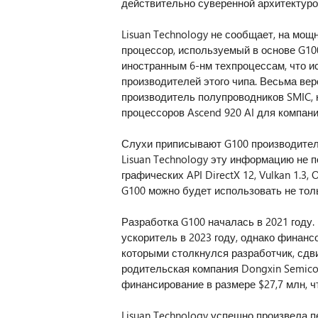
действительно суверенной архитектурой
Lisuan Technology не сообщает, на мо
процессор, используемый в основе G100
иностранным 6-нм техпроцессам, что и
производителей этого чипа. Весьма вер
производитель полупроводников SMIC, 
процессоров Ascend 920 AI для компани
Слухи приписывают G100 производитель
Lisuan Technology эту информацию не 
графических API DirectX 12, Vulkan 1.3, 
G100 можно будет использовать не толь
Разработка G100 началась в 2021 году
ускоритель в 2023 году, однако финанс
которыми столкнулся разработчик, сдви
родительская компания Dongxin Semico
финансирование в размере $27,7 млн, ч
Lisuan Technology успешно произвела п