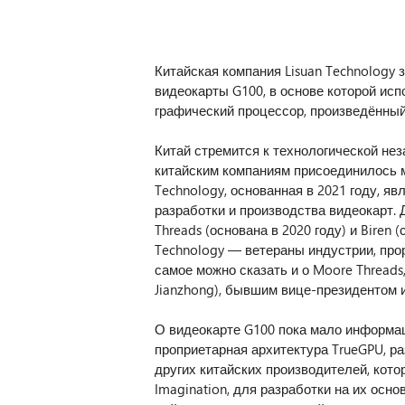
Китайская компания Lisuan Technology
видеокарты G100, в основе которой ис
графический процессор, произведённый
Китай стремится к технологической нез
китайским компаниям присоединилось м
Technology, основанная в 2021 году, я
разработки и производства видеокарт.
Threads (основана в 2020 году) и Biren 
Technology — ветераны индустрии, про
самое можно сказать и о Moore Thread
Jianzhong), бывшим вице-президентом и
О видеокарте G100 пока мало информаци
проприетарная архитектура TrueGPU, ра
других китайских производителей, кото
Imagination, для разработки на их осн