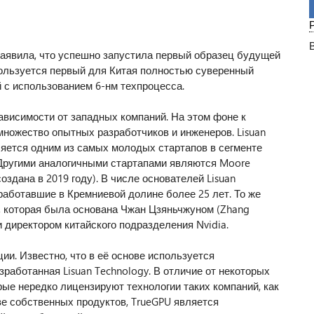
 заявила, что успешно запустила первый образец будущей
пользуется первый для Китая полностью суверенный
 с использованием 6-нм техпроцесса.
ависимости от западных компаний. На этом фоне к
ножество опытных разработчиков и инженеров. Lisuan
вляется одним из самых молодых стартапов в сегменте
 Другими аналогичными стартапами являются Moore
(создана в 2019 году). В числе основателей Lisuan
работавшие в Кремниевой долине более 25 лет. То же
s, которая была основана Чжан Цзяньчжуном (Zhang
 директором китайского подразделения Nvidia.
и. Известно, что в её основе используется
зработанная Lisuan Technology. В отличие от некоторых
рые нередко лицензируют технологии таких компаний, как
ове собственных продуктов, TrueGPU является