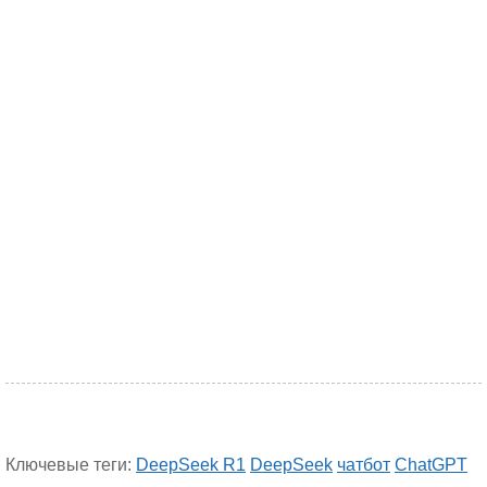
Ключевые теги:
DeepSeek R1
DeepSeek
чатбот
ChatGPT