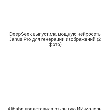
DeepSeek выпустила мощную нейросеть
Janus Pro для генерации изображений (2
фото)
Alibaba представила открытую ИИ-модель,