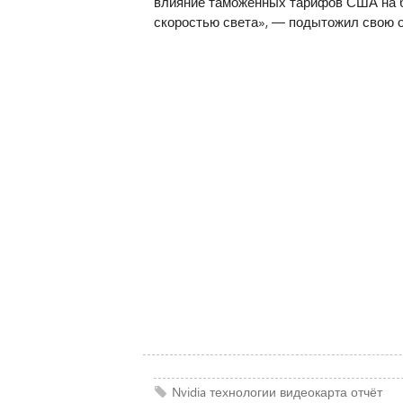
влияние таможенных тарифов США на би
скоростью света», — подытожил свою о
Nvidia
технологии
видеокарта
отчёт