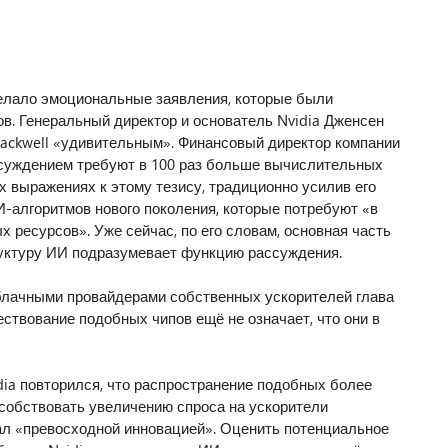
елало эмоциональные заявления, которые были
в. Генеральный директор и основатель Nvidia Дженсен
Blackwell «удивительным». Финансовый директор компании
ссуждением требуют в 100 раз больше вычислительных
х выражениях к этому тезису, традиционно усилив его
-алгоритмов нового поколения, которые потребуют «в
ресурсов». Уже сейчас, по его словам, основная часть
уктуру ИИ подразумевает функцию рассуждения.
блачными провайдерами собственных ускорителей глава
ествование подобных чипов ещё не означает, что они в
dia повторился, что распространение подобных более
обствовать увеличению спроса на ускорители
ал «превосходной инновацией». Оценить потенциальное