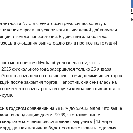
чётности Nvidia с некоторой тревогой, поскольку к
 снижения спроса на ускорители вычислений добавлялся
ющий в том же направлении. В действительности же
взошла ожидания рынка, равно как и прогноз на текущий
ого мероприятия Nvidia обусловлена тем, что в
 2025 фискального года завершился только 26 января
тчётность компании по сравнению с ожиданиями инвесторов
кций после закрытия торгов. Напротив, она снизилась на
ы поняли, что темпы роста выручки компании снижаются по
-бума.
ь в годовом сравнении на 78,8 % до $39,33 млрд, что выше
од на одну акцию достиг $0,89, что также выше
ем квартале компания рассчитывает выручить $43 млрд
млрд, данная величина будет соответствовать годовому