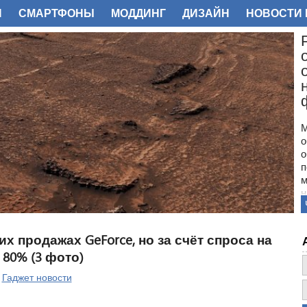
И
СМАРТФОНЫ
МОДДИНГ
ДИЗАЙН
НОВОСТИ 
ФОТО
М
о
о
п
м
н
с
п
н
их продажах GeForce, но за счёт спроса на
з
80% (3 фото)
о
|
Гаджет новости