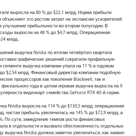
тале выросла на 80 % до $22,1 млрд. Норма прибыли
ии объясняют это ростом затрат на экспансию ускорителей
на улучшение прибыльности во втором полугодии. В
сходы выросли на 48 % до $4,7 млрд. Операционная
$24 млрд.
шений выручка Nvidia по итогам четвёртого квартала
 поставки графических решений сократили профильную
ом сегменте выручка компании упала на 11 % в годовом
 до $2,54 млрд. Финансовый директор компании подобную
ких процессоров как поколения Blackwell, так и
5 фискального года в целом игровая выручка выросла на 9
пулярности видеокарт семейства GeForce RTX 40-й серии.
чка Nvidia выросла на 114 % до $130,5 млрд, операционная
д, чистая прибыль увеличилась на 145 % до $72,9 млрд, а
 %. По сути, замедление темпов роста финансовых
ртала в отдельности и вызвало обеспокоенность отдельных
у выручка Nvidia должна заметно увеличиться, как заявил