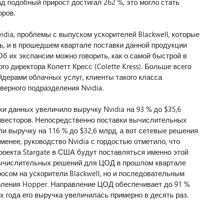
зад подобный прирост достигал 262 %, это могло стать
ров.
dia, проблемы с выпуском ускорителей Blackwell, которые
ь, и в прошедшем квартале поставки данной продукции
б их экспансии можно говорить, как о самой быстрой в
о директора Колетт Кресс (Colette Kress). Больше всего
йдерами облачных услуг, клиенты такого класса
верного подразделения Nvidia.
и данных увеличило выручку Nvidia на 93 % до $35,6
нвесторов. Непосредственно поставки вычислительных
и выручку на 116 % до $32,6 млрд, а вот сетевые решения
 менее, руководство Nvidia с гордостью отметило, что
оекта Stargate в США будут поставляться именно этой
 вычислительных решений для ЦОД в прошлом квартале
осом на ускорители Blackwell, но и последовательным
оления Hopper. Направление ЦОД обеспечивает до 91 %
х года его выручка увеличилась примерно в десять раз.