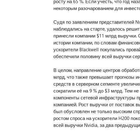
росту на 65 %. Если учесть, что год на
некоторым разочарованием для инвесто
Судя по заявлениям представителей Nvi
наблюдались на старте, удалось решит
принесли компании $11 млрд выручки. О
истории компании, по словам финансовог
ускорители Blackwell покупались прова
обеспечили половину всей выручки сер
В целом, направление центров обработк
млрд, что также превышает прогнозы и
средств в серверном сегменте увеличил
сократили её на 9 % до $3 млрд. Тем не
компоненты сетевой инфраструктуры пр
компанией. Рост выручки от поставок
был обусловлен не только высоким спр
ростом спроса на ускорители H200 пок
всей выручки Nvidia, за два предыдущи