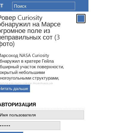
IT
Ровер Curiosity
обнаружил на Марсе
огромное поле из
неправильных сот (3
фото)
арсоход NASA Curiosity
бнаружил в кратере Гейла
бширный участок поверхности,
окрытый небольшими
ногоугольными структурами,
апоминающими пчелиные
Читать дальше
оты. Ранее ровер находил
одобные образования, но
овая находка по масштабам
АВТОРИЗАЦИЯ
атмила все предыдущее такие
ткрытия.