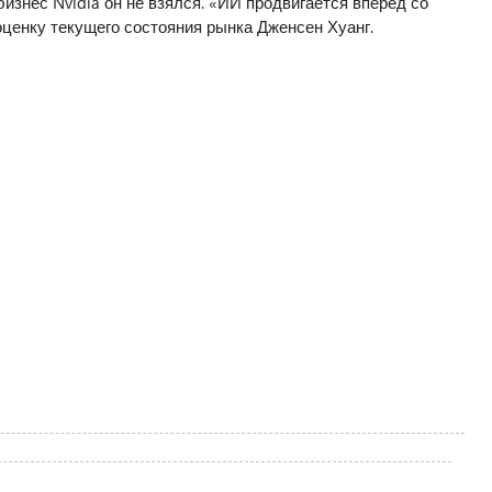
знес Nvidia он не взялся. «ИИ продвигается вперёд со
ценку текущего состояния рынка Дженсен Хуанг.