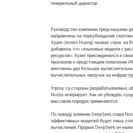
генеральный директор.
Руководство компании предсказуемо д
направлены на переубеждение скептико
Хуанг (Jensen Huang) назвал спрос на 
добавила, что «языковые модели с ра
ресурсов». Хуанг присоединился в свои
прогнозом о предстоящем появлении ИИ
миллионы раз бόльших вычислительных 
вычислительных нагрузок на инфрастр
Угрозу со стороны разрабатываемых о
Nvidia игнорирует. Как он убеждён, сущ
массовом порядке применяются.
По поводу влияния DeepSeek глава Nvi
эффективных моделей будет лишь спос
вычислений. Прорыв DeepSeek он назв