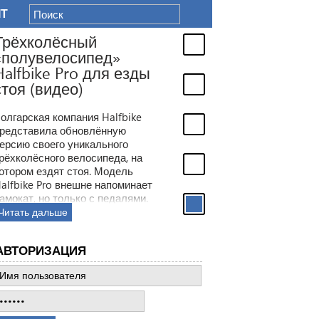
IT
Трёхколёсный
«полувелосипед»
Halfbike Pro для езды
стоя (видео)
олгарская компания Halfbike
редставила обновлённую
ерсию своего уникального
рёхколёсного велосипеда, на
отором ездят стоя. Модель
alfbike Pro внешне напоминает
амокат, но только с педалями.
Читать дальше
АВТОРИЗАЦИЯ