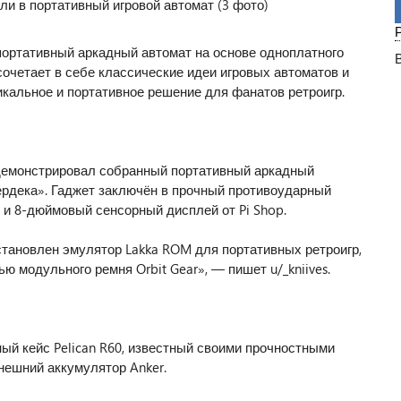
портативный аркадный автомат на основе одноплатного
 сочетает в себе классические идеи игровых автоматов и
икальное и портативное решение для фанатов ретроигр.
одемонстрировал собранный портативный аркадный
рдека». Гаджет заключён в прочный противоударный
5 и 8-дюймовый сенсорный дисплей от Pi Shop.
становлен эмулятор Lakka ROM для портативных ретроигр,
ю модульного ремня Orbit Gear», — пишет u/_kniives.
ый кейс Pelican R60, известный своими прочностными
нешний аккумулятор Anker.