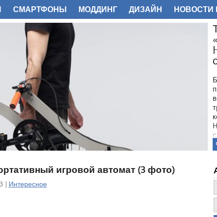
И
СМАРТФОНЫ
МОДДИНГ
ДИЗАЙН
НОВОСТИ 
ФОТО
Б
п
в
т
к
H
с
 портативный игровой автомат (3 фото)
3 |
Интересное