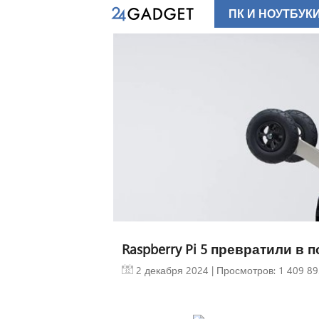
ПК И НОУТБУК
sity
 на Марсе
оле из
ых сот (3
Curiosity
атере Гейла
ок поверхности,
льшими
 структурами,
 пчелиные
вер находил
ования, но
по масштабам
Raspberry Pi 5 превратили в
едыдущее такие
2 декабря 2024
| Просмотров: 1 409 89