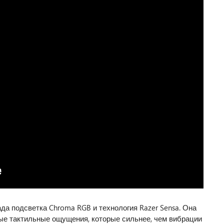
да подсветка Chroma RGB и технология Razer Sensa. Она
ые тактильные ощущения, которые сильнее, чем вибрации