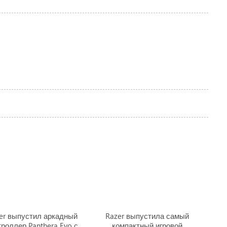
er выпустил аркадный
Razer выпустила самый
троллер Panthera Evo с
компактный игровой