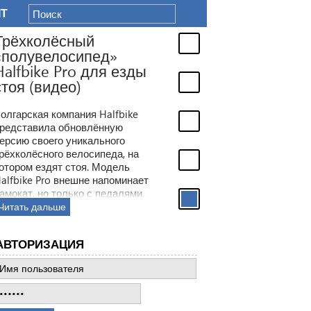
IT
Трёхколёсный
«полувелосипед»
Halfbike Pro для езды
стоя (видео)
олгарская компания Halfbike
редставила обновлённую
ерсию своего уникального
рёхколёсного велосипеда, на
отором ездят стоя. Модель
alfbike Pro внешне напоминает
амокат, но только с педалями.
Читать дальше
АВТОРИЗАЦИЯ