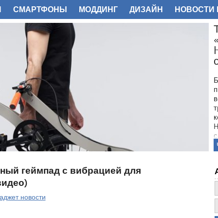
И
СМАРТФОНЫ
МОДДИНГ
ДИЗАЙН
НОВОСТИ 
ФОТО
Б
п
в
т
к
H
с
ьный геймпад с вибрацией для
видео)
аджет новости