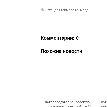
Razer
для геймера
геймпад
Комментарии: 0
Похожие новости
Razer подготовил "розовую"
Raz
серию игровых устройств (7
кон