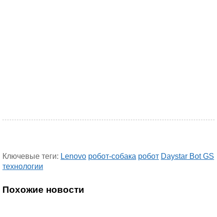
Ключевые теги:
Lenovo
робот-собака
робот
Daystar Bot GS
технологии
Похожие новости