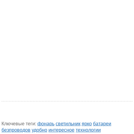
Ключевые теги:
фонарь
светильник
ярко
батареи
безпроводов
удобно
интересное
технологии