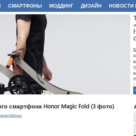
И
СМАРТФОНЫ
МОДДИНГ
ДИЗАЙН
НОВОСТИ 
ФОТО
Б
п
в
т
к
H
с
о смартфона Honor Magic Fold (3 фото)
Смартфоны