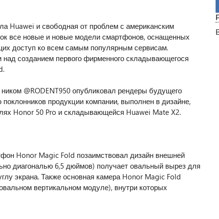
ла Huawei и свободная от проблем с американским
нок все новые и новые модели смартфонов, оснащенных
щих доступ ко всем самым популярным сервисам.
ии над созданием первого фирменного складывающегося
d.
под ником @RODENT950 опубликовал рендеры будущего
 поклонников продукции компании, выполнен в дизайне,
ях Honor 50 Pro и складывающейся Huawei Mate X2.
фон Honor Magic Fold позаимствовал дизайн внешней
ьно диагональю 6,5 дюймов) получает овальный вырез для
глу экрана. Также основная камера Honor Magic Fold
 овальном вертикальном модуле), внутри которых