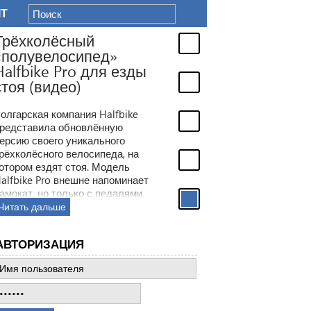
IT
Трёхколёсный
«полувелосипед»
Halfbike Pro для езды
стоя (видео)
олгарская компания Halfbike
редставила обновлённую
ерсию своего уникального
рёхколёсного велосипеда, на
отором ездят стоя. Модель
alfbike Pro внешне напоминает
амокат, но только с педалями.
Читать дальше
АВТОРИЗАЦИЯ