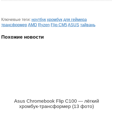
Ключевые теги:
ноутбук
хромбук
для геймера
трансформер
AMD
Ryzen
Flip CM5
ASUS
тайвань
Похожие новости
Asus Chromebook Flip C100 — лёгкий
хромбук-трансформер (13 фото)