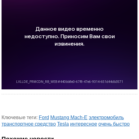
Ключевые теги:
Ford
Mustang Mach-E
электромобиль
транспортное средство
Tesla
интересное
очень быстро
Похожие новости