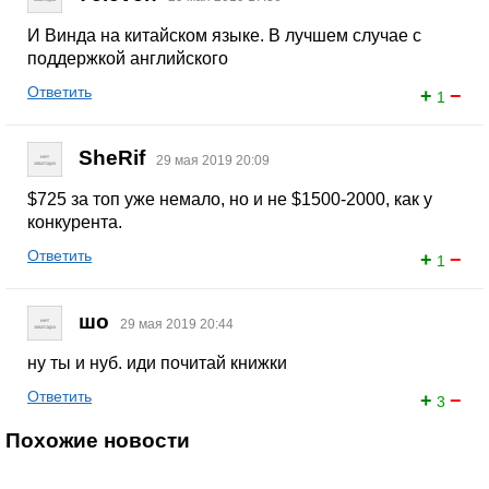
И Винда на китайском языке. В лучшем случае с
поддержкой английского
Ответить
+
−
1
SheRif
29 мая 2019 20:09
$725 за топ уже немало, но и не $1500-2000, как у
конкурента.
Ответить
+
−
1
шо
29 мая 2019 20:44
ну ты и нуб. иди почитай книжки
Ответить
+
−
3
Похожие новости