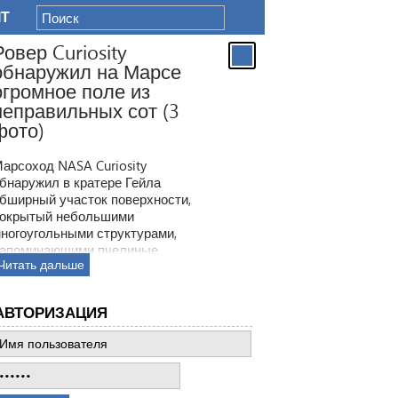
IT
Ровер Curiosity
обнаружил на Марсе
огромное поле из
неправильных сот (3
фото)
арсоход NASA Curiosity
бнаружил в кратере Гейла
бширный участок поверхности,
окрытый небольшими
ногоугольными структурами,
апоминающими пчелиные
Читать дальше
оты. Ранее ровер находил
одобные образования, но
овая находка по масштабам
АВТОРИЗАЦИЯ
атмила все предыдущее такие
ткрытия.