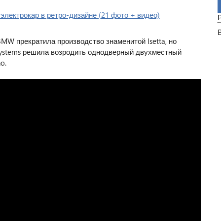
BMW прекратила производство знаменитой Isetta, но
Systems решила возродить однодверный двухместный
o.