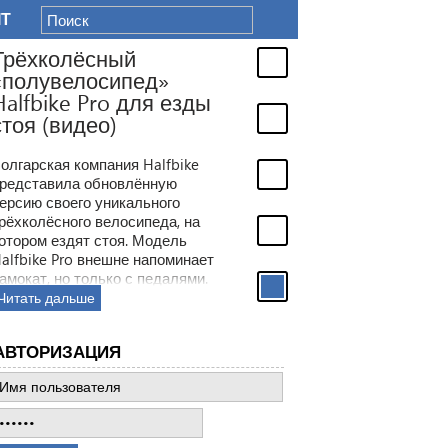
IT
Трёхколёсный
«полувелосипед»
Halfbike Pro для езды
стоя (видео)
олгарская компания Halfbike
редставила обновлённую
ерсию своего уникального
рёхколёсного велосипеда, на
отором ездят стоя. Модель
alfbike Pro внешне напоминает
амокат, но только с педалями.
Читать дальше
АВТОРИЗАЦИЯ