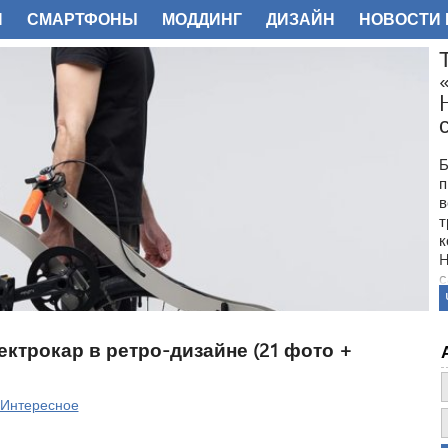
И
СМАРТФОНЫ
МОДДИНГ
ДИЗАЙН
НОВОСТИ 
ФОТО
Б
п
в
т
к
H
с
ектрокар в ретро-дизайне (21 фото +
Интересное