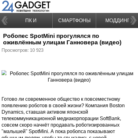
ПК И
СМАРТФОНЫ
МОДДИНГ
Робопес SpotMini прогулялся по
НОУТБУКИ
оживлённым улицам Ганновера (видео)
Просмотров: 10 923
Готово ли современное общество к повсеместному
появлению роботов в своей жизни? Компания Boston
Dynamics, ставшая активом японской
телекоммуникационной медиакорпорации SoftBank,
совсем скоро начнёт продавать роботизированных
"малышей" SpotMini. А пока робопса показывают
обычным людям, чтобы те свыкались с новой