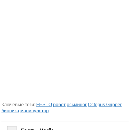
Ключевые теги:
FESTO
робот
осьминог
Octopus Gripper
бионика
манипулятор