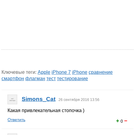
Ключевые теги:
Apple
iPhone 7
iPhone
сравнение
смартфон
флагман
тест
тестирование
Simons_Cat
26 сентября 2016 13:56
Какая привлекательная стопочка )
Ответить
+
−
0