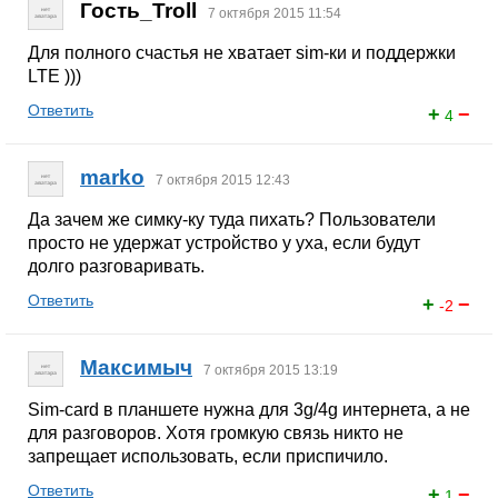
Гость_Troll
7 октября 2015 11:54
Для полного счастья не хватает sim-ки и поддержки
LTE )))
Ответить
+
−
4
marko
7 октября 2015 12:43
Да зачем же симку-ку туда пихать? Пользователи
просто не удержат устройство у уха, если будут
долго разговаривать.
Ответить
+
−
-2
Максимыч
7 октября 2015 13:19
Sim-card в планшете нужна для 3g/4g интернета, а не
для разговоров. Хотя громкую связь никто не
запрещает использовать, если приспичило.
Ответить
+
−
1