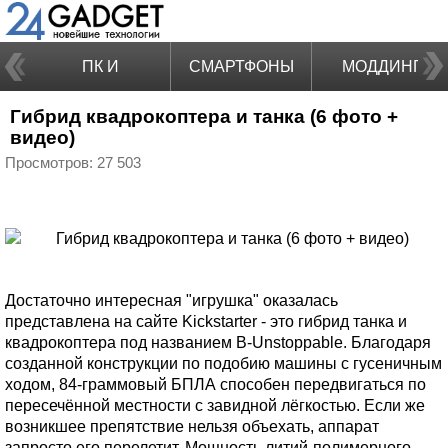
ПК И
СМАРТФОНЫ
МОДДИНГ
Гибрид квадрокоптера и танка (6 фото +
НОУТБУКИ
видео)
Просмотров: 27 503
Достаточно интересная "игрушка" оказалась
представлена на сайте Kickstarter - это гибрид танка и
квадрокоптера под названием B-Unstoppable. Благодаря
созданной конструкции по подобию машины с гусеничным
ходом, 84-граммовый БПЛА способен передвигаться по
пересечённой местности с завидной лёгкостью. Если же
возникшее препятствие нельзя объехать, аппарат
запросто его перелетит. Мощность литий-полимерного