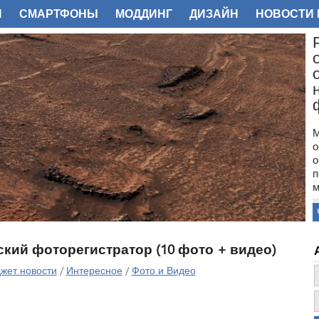
И
СМАРТФОНЫ
МОДДИНГ
ДИЗАЙН
НОВОСТИ 
ФОТО
М
о
о
п
м
н
с
п
н
ческий фоторегистратор (10 фото + видео)
з
о
жет новости
/
Интересное
/
Фото и Видео