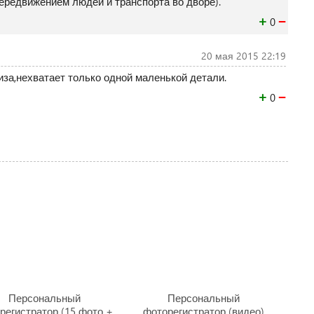
передвижением людей и транспорта во дворе).
+
−
0
20 мая 2015 22:19
иза,нехватает только одной маленькой детали.
+
−
0
Персональный
Персональный
регистратор (15 фото +
фоторегистратор (видео)