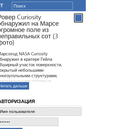
IT
Ровер Curiosity
обнаружил на Марсе
огромное поле из
неправильных сот (3
фото)
арсоход NASA Curiosity
бнаружил в кратере Гейла
бширный участок поверхности,
окрытый небольшими
ногоугольными структурами,
апоминающими пчелиные
Читать дальше
оты. Ранее ровер находил
одобные образования, но
овая находка по масштабам
АВТОРИЗАЦИЯ
атмила все предыдущее такие
ткрытия.