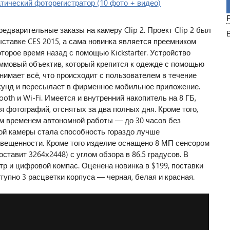
редварительные заказы на камеру Clip 2. Проект Clip 2 был
ставке CES 2015, а сама новинка является преемником
орое время назад с помощью Kickstarter. Устройство
ммовый объектив, который крепится к одежде с помощью
имает всё, что происходит с пользователем в течение
кунд и пересылает в фирменное мобильное приложение.
oth и Wi-Fi. Имеется и внутренний накопитель на 8 ГБ,
я фотографий, отснятых за два полных дня. Кроме того,
м временем автономной работы — до 30 часов без
ой камеры стала способность гораздо лучше
вещенности. Кроме того изделие оснащено 8 МП сенсором
ставит 3264х2448) с углом обзора в 86.5 градусов. В
р и цифровой компас. Оценена новинка в $199, поставки
тупно 3 расцветки корпуса — черная, белая и красная.