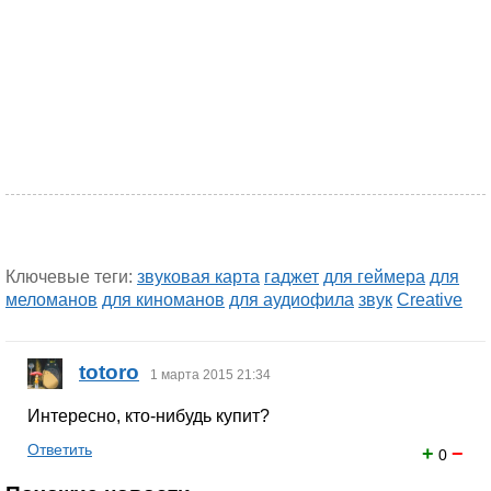
Ключевые теги:
звуковая карта
гаджет
для геймера
для
меломанов
для киноманов
для аудиофила
звук
Creative
totoro
1 марта 2015 21:34
Интересно, кто-нибудь купит?
Ответить
+
−
0