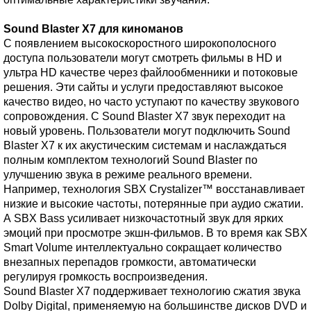
Sound Blaster X7 для киноманов
С появлением высокоскоростного широкополосного
доступа пользователи могут смотреть фильмы в HD и
ультра HD качестве через файлообменники и потоковые
решения. Эти сайты и услуги предоставляют высокое
качество видео, но часто уступают по качеству звукового
сопровождения. С Sound Blaster X7 звук переходит на
новый уровень. Пользователи могут подключить Sound
Blaster X7 к их акустическим системам и наслаждаться
полным комплектом технологий Sound Blaster по
улучшению звука в режиме реального времени.
Например, технология SBX Crystalizer™ восстанавливает
низкие и высокие частоты, потерянные при аудио сжатии.
А SBX Bass усиливает низкочастотный звук для ярких
эмоций при просмотре экшн-фильмов. В то время как SBX
Smart Volume интеллектуально сокращает количество
внезапных перепадов громкости, автоматически
регулируя громкость воспроизведения.
Sound Blaster X7 поддерживает технологию сжатия звука
Dolby Digital, применяемую на большинстве дисков DVD и