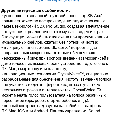
Другие интересные особенности:
• усовершенствованный звуковой процессор SB-Axx1
повышает качество воспроизведения звука с помощью
пакета технологий SBX Pro Studio, создавая впечатление
погружения и реалистичности в музыке, видео и играх.
Эта функция может быть отключена при прослушивании
музыкальных файлов, сжатых без потери качества;
• в лицевую панель Sound Blaster X7 встроены два
направленных микрофона, которые обеспечивают
неискаженный звук при воспроизведении звукозаписей и
даже голосовых вызовах, если устройство подключено к
ПК, Mac, смартфону или планшету;
• инновационные технологии CrystalVoice™, специально
разработанные для обеспечения чистоты звучания голоса
при участии в видеоконференциях, играх с участием
нескольких игроков и интернет-чатах. CrystalVoice FX
может менять голос пользователя на голоса различных
персонажей (орк, робот, старик, ребенок и т.д.);
• полный контроль над звуком на любой из платформ –
ПК, Mac, iOS или Android. Панель управления Sound