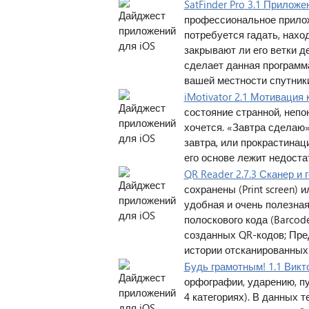
SatFinder Pro 3.1 Прилож
профессиональное прилож
потребуется гадать, нахо
закрывают ли его ветки де
сделает данная программ
вашей местности спутники
iMotivator 2.1 Мотивация 
состояние странной, непон
хочется. «Завтра сделаю
завтра, или прокрастинац
его основе лежит недоста
QR Reader 2.7.3 Сканер и
сохранены (Print screen) 
удобная и очень полезная
полоскового кода (Barcod
созданных QR-кодов; Пре
истории отсканированных
Будь грамотным! 1.1 Викт
орфографии, ударению, пу
4 категориях). В данных 