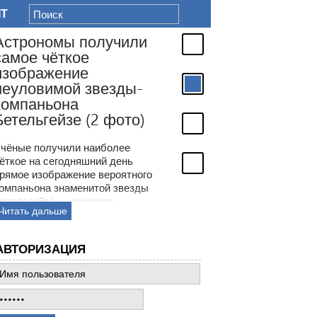
IT
Астрономы получили
самое чёткое
изображение
неуловимой звезды-
компаньона
Бетельгейзе (2 фото)
чёные получили наиболее
ёткое на сегодняшний день
рямое изображение вероятного
омпаньона знаменитой звезды
етельгейзе — красного
Читать дальше
верхгиганта в созвездии
риона. Астрономы более ста
ет обсуждали странности
АВТОРИЗАЦИЯ
еременной яркости
етельгейзе и только недавно
могли воочию увидеть её
еуловимого компаньона —
олодой звезды в окрестностях