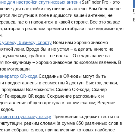
ение для настройки спутниковых антенн
SatFinder Pro - это
...
ение для настройки спутниковых антенн. Вам больше не
дится ли спутник в поле видимости вашей антенны, не
ревьев, где он находится, в какой стороне. Все это за вас
а, которая в реальном времени отобразит все видимые для
.
к успеху, бизнесу, спорту
Всем нам хорошо знакомо
ятной лени. Вроде бы и не устал – а делать ничего не
», думаем мы, «работа – не волк»… Откладывание на
ия по-научному – хорошо знакомое психологам явление. В
ток мотивации.
 генератор QR-кода
Созданные QR-коды могут быть
или предоставлены в совместный доступ. Быстра, легкая,
 программа! Возможности: Сканер QR-кода; Сканер
e); Генерация QR кода; Сохранение распозанных и
доставление общего доступа в вашим сканам; Ведение
 кодов.
орина по русскому языку
Приложение содержит тесты по
нктутации, редким словам (в сумме 850 различных слов в
тестах собраны слова, при написании которых наиболее