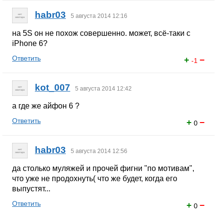
habr03
5 августа 2014 12:16
на 5S он не похож совершенно. может, всё-таки с
iPhone 6?
Ответить
+
−
-1
kot_007
5 августа 2014 12:42
а где же айфон 6 ?
Ответить
+
−
0
habr03
5 августа 2014 12:56
да столько муляжей и прочей фигни "по мотивам",
что уже не продохнуть( что же будет, когда его
выпустят...
Ответить
+
−
0