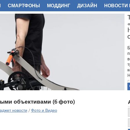
И
СМАРТФОНЫ
МОДДИНГ
ДИЗАЙН
НОВОСТИ 
ФОТО
Б
п
в
т
к
H
с
ными объективами (6 фото)
аджет новости
/
Фото и Видео