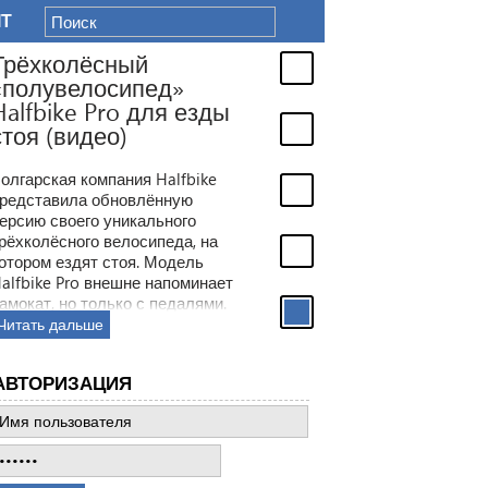
IT
Трёхколёсный
«полувелосипед»
Halfbike Pro для езды
стоя (видео)
олгарская компания Halfbike
редставила обновлённую
ерсию своего уникального
рёхколёсного велосипеда, на
отором ездят стоя. Модель
alfbike Pro внешне напоминает
амокат, но только с педалями.
Читать дальше
АВТОРИЗАЦИЯ