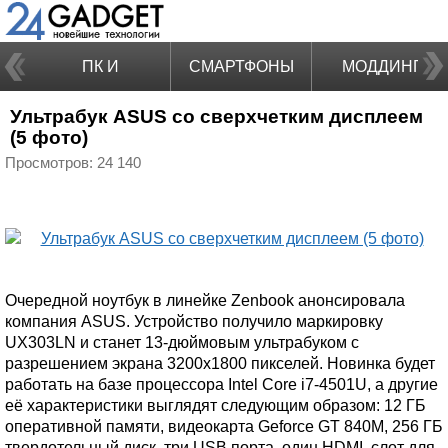
ПК И
СМАРТФОНЫ
МОДДИНГ
Ультрабук ASUS со сверхчетким дисплеем
НОУТБУКИ
(5 фото)
Просмотров: 24 140
Очередной ноутбук в линейке Zenbook анонсировала
компания ASUS. Устройство получило маркировку
UX303LN и станет 13-дюймовым ультрабуком с
разрешением экрана 3200x1800 пикселей. Новинка будет
работать на базе процессора Intel Core i7-4501U, а другие
её характеристики выглядят следующим образом: 12 ГБ
оперативной памяти, видеокарта Geforce GT 840M, 256 ГБ
твердотельный диск, три USB порта, один HDMI, слот для