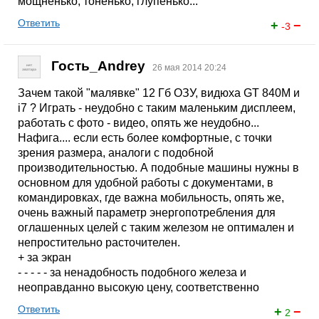
мощненько, тоненько, глупенько...
Ответить
+
−
-3
Гость_Andrey
26 мая 2014 20:24
Зачем такой "малявке" 12 Гб ОЗУ, видюха GT 840M и
i7 ? Играть - неудобно с таким маленьким дисплеем,
работать с фото - видео, опять же неудобно...
Нафига.... если есть более комфортные, с точки
зрения размера, аналоги с подобной
производительностью. А подобные машины нужны в
основном для удобной работы с документами, в
командировках, где важна мобильность, опять же,
очень важный параметр энергопотребления для
оглашенных целей с таким железом не оптимален и
непростительно расточителен.
+ за экран
- - - - - за ненадобность подобного железа и
неоправданно высокую цену, соответственно
Ответить
+
−
2