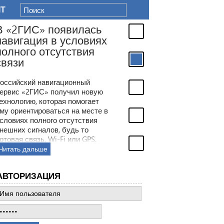
IT
 «2ГИС» появилась
авигация в условиях
олного отсутствия
вязи
ссийский навигационный
рвис «2ГИС» получил новую
хнологию, которая помогает
у ориентироваться на месте в
ловиях полного отсутствия
ешних сигналов, будь то
товая связь, Wi-Fi или GPS.
есто этого сервис будет
итать дальше
лагаться на встроенные в
артфон датчики.
АВТОРИЗАЦИЯ