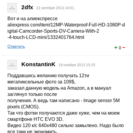
2dfx
22 октября 2013 14:01
Вот и на алиекспрессе
aliexpress com/item/12MP-Waterproof-Full-HD-1080P-d
igital-Camcorder-Sports-DV-Camera-With-2
-4-touch-LCD-mini/1332401764.html
Ответить
+
−
0
KonstantinK
19 ноября 2013 15:25
Поддавшись желанию получать 12ти
мегапиксельные фото за 109$,
заказал данную модель на Amazon, а в мануал
заглянул только после
получения. А ведь там написано - Image sensor 5M
pixels (CMOS).
Так что фотки получаются даже хуже, чем на моем
смартфоне HTC EVO 3D.
Видео 120 к/с 640x480 сильно замылено. Надо было
все таки не экономить,