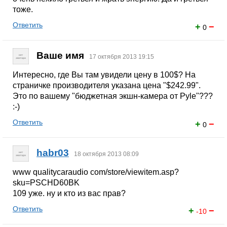
тоже.
Ответить
+
−
0
Ваше имя
17 октября 2013 19:15
Интересно, где Вы там увидели цену в 100$? На
страничке производителя указана цена "$242.99".
Это по вашему "бюджетная экшн-камера от Pyle"???
:-)
Ответить
+
−
0
habr03
18 октября 2013 08:09
www qualitycaraudio com/store/viewitem.asp?
sku=PSCHD60BK
109 уже. ну и кто из вас прав?
Ответить
+
−
-10