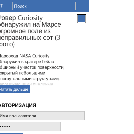
IT
Ровер Curiosity
обнаружил на Марсе
огромное поле из
неправильных сот (3
фото)
арсоход NASA Curiosity
бнаружил в кратере Гейла
бширный участок поверхности,
окрытый небольшими
ногоугольными структурами,
апоминающими пчелиные
Читать дальше
оты. Ранее ровер находил
одобные образования, но
овая находка по масштабам
АВТОРИЗАЦИЯ
атмила все предыдущее такие
ткрытия.