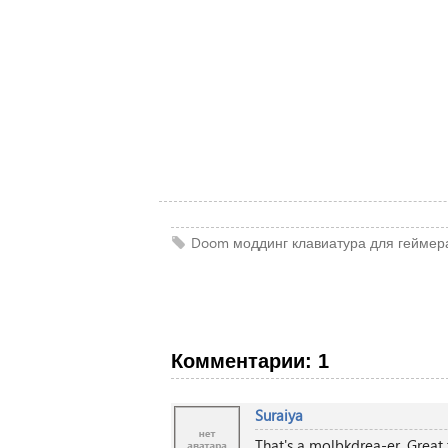
Doom
моддинг
клавиатура
для геймер
Комментарии: 1
Suraiya
That's a molbkdrea-er. Great 