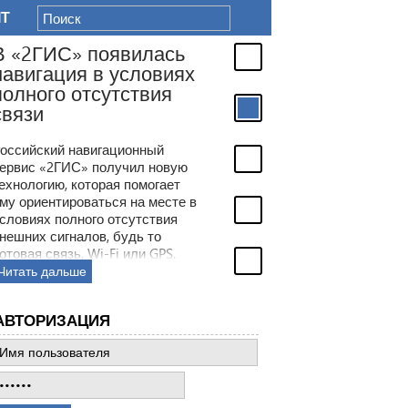
IT
В «2ГИС» появилась
навигация в условиях
полного отсутствия
связи
оссийский навигационный
ервис «2ГИС» получил новую
ехнологию, которая помогает
му ориентироваться на месте в
словиях полного отсутствия
нешних сигналов, будь то
отовая связь, Wi-Fi или GPS.
место этого сервис будет
Читать дальше
олагаться на встроенные в
мартфон датчики.
АВТОРИЗАЦИЯ