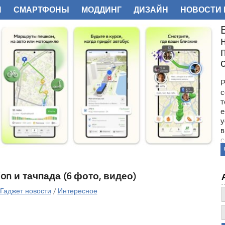
И
СМАРТФОНЫ
МОДДИНГ
ДИЗАЙН
НОВОСТИ 
ФОТО
Р
с
т
е
у
в
с
В
п
с
ion и тачпада (6 фото, видео)
Гаджет новости
/
Интересное