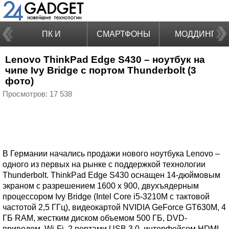
ПК И
СМАРТФОНЫ
МОДДИНГ
Lenovo ThinkPad Edge S430 – ноутбук на
НОУТБУКИ
чипе Ivy Bridge с портом Thunderbolt (3
фото)
Просмотров: 17 538
В Германии начались продажи нового ноутбука Lenovo –
одного из первых на рынке с поддержкой технологии
Thunderbolt. ThinkPad Edge S430 оснащен 14-дюймовым
экраном с разрешением 1600 x 900, двухъядерным
процессором Ivy Bridge (Intel Core i5-3210M с тактовой
частотой 2,5 ГГц), видеокартой NVIDIA GeForce GT630M, 4
ГБ RAM, жестким диском объемом 500 ГБ, DVD-
приводом, Wi-Fi, 2 портами USB 3.0, интерфейсом HDMI.