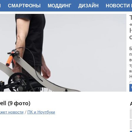
И
СМАРТФОНЫ
МОДДИНГ
ДИЗАЙН
НОВОСТИ 
ФОТО
Б
п
в
т
к
H
с
l (9 фото)
жет новости
/
ПК и Ноутбуки