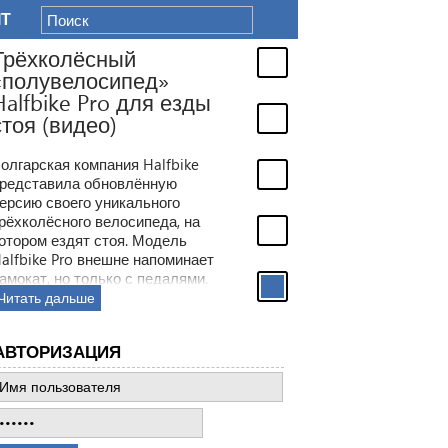
IT
Трёхколёсный
«полувелосипед»
Halfbike Pro для езды
стоя (видео)
олгарская компания Halfbike
редставила обновлённую
ерсию своего уникального
рёхколёсного велосипеда, на
отором ездят стоя. Модель
alfbike Pro внешне напоминает
амокат, но только с педалями.
Читать дальше
АВТОРИЗАЦИЯ