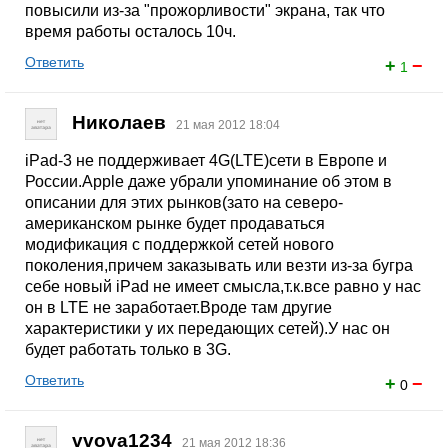
повысили из-за "прожорливости" экрана, так что
время работы осталось 10ч.
Ответить
+
−
1
Николаев
21 мая 2012 18:04
iPad-3 не поддерживает 4G(LTE)сети в Европе и
России.Apple даже убрали упоминание об этом в
описании для этих рынков(зато на северо-
американском рынке будет продаваться
модификация с поддержкой сетей нового
поколения,причем заказывать или везти из-за бугра
себе новый iPad не имеет смысла,т.к.все равно у нас
он в LTE не заработает.Вроде там другие
характеристики у их передающих сетей).У нас он
будет работать только в 3G.
Ответить
+
−
0
vvova1234
21 мая 2012 18:36