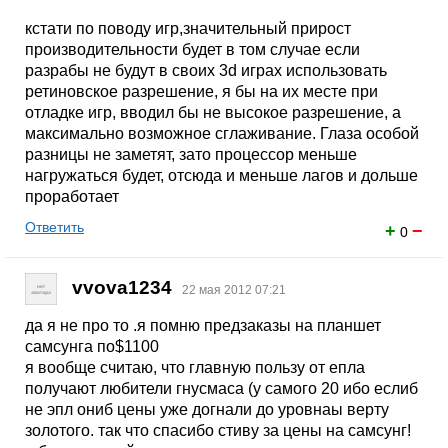
кстати по поводу игр,значительный прирост
производительности будет в том случае если
разрабы не будут в своих 3d играх использовать
ретиновское разрешение, я бы на их месте при
отладке игр, вводил бы не высокое разрешение, а
максимально возможное сглаживание. Глаза особой
разницы не заметят, зато процессор меньше
нагружаться будет, отсюда и меньше лагов и дольше
проработает
Ответить
+
−
0
vvova1234
22 мая 2012 07:21
да я не про то .я помню предзаказы на планшет
самсунга по$1100
я вообще считаю, что главную пользу от епла
получают любители гнусмаса (у самого 20 ибо еслиб
не эпл ониб цены уже догнали до уровнаы верту
золотого. так что спасибо стиву за цены на самсунг!