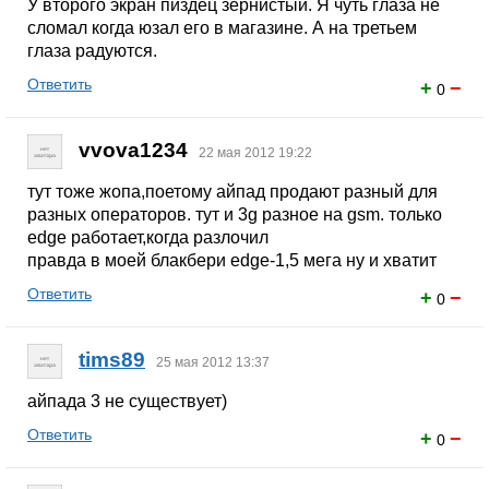
У второго экран пиздец зернистый. Я чуть глаза не
сломал когда юзал его в магазине. А на третьем
глаза радуются.
Ответить
+
−
0
vvova1234
22 мая 2012 19:22
тут тоже жопа,поетому айпад продают разный для
разных операторов. тут и 3g разное на gsm. только
edge работает,когда разлочил
правда в моей блакбери edge-1,5 мега ну и хватит
Ответить
+
−
0
tims89
25 мая 2012 13:37
айпада 3 не существует)
Ответить
+
−
0