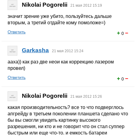
Nikolai Pogorelii
21 мая 2012 15:19
значит зрение уже убито, пользуйтесь дальше
вторым, а третий отдайте кому помоложе=)
Ответить
+
−
0
Garkasha
21 мая 2012 15:24
ааха)) как раз две неои как коррекцию лазером
провел)
Ответить
+
−
0
Nikolai Pogorelii
21 мая 2012 15:26
какая производительность? все то что подверглось
апгрейду в третьем поколении планшета сделано что
бы вы смогли увидеть картинку высокого
разрешения, ни кто и не говорит что он стал суппер
быстрым или еще что-то. и емкость батареи