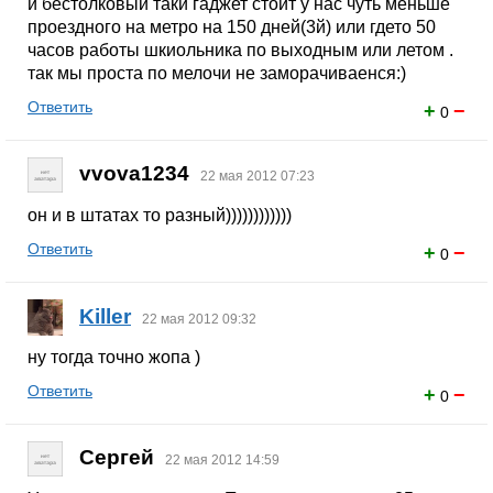
и бестолковый таки гaджет стоит у нас чуть меньше
проездного на метро на 150 дней(3й) или гдето 50
часов работы шкиольника по выходным или летом .
так мы проста по мелочи не заморачиваенся:)
Ответить
+
−
0
vvova1234
22 мая 2012 07:23
он и в штатах то разный))))))))))))
Ответить
+
−
0
Killer
22 мая 2012 09:32
ну тогда точно жопа )
Ответить
+
−
0
Сергей
22 мая 2012 14:59