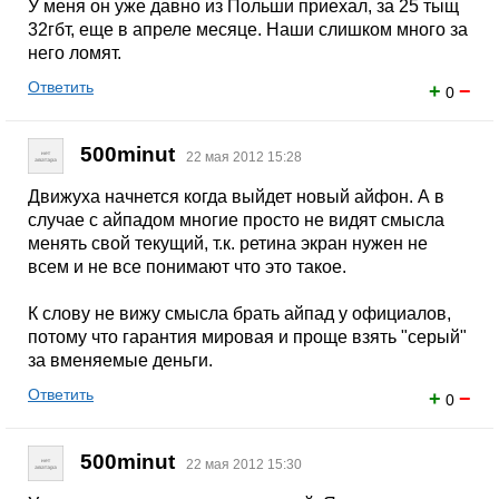
У меня он уже давно из Польши приехал, за 25 тыщ
32гбт, еще в апреле месяце. Наши слишком много за
него ломят.
Ответить
+
−
0
500minut
22 мая 2012 15:28
Движуха начнется когда выйдет новый айфон. А в
случае с айпадом многие просто не видят смысла
менять свой текущий, т.к. ретина экран нужен не
всем и не все понимают что это такое.
К слову не вижу смысла брать айпад у официалов,
потому что гарантия мировая и проще взять "серый"
за вменяемые деньги.
Ответить
+
−
0
500minut
22 мая 2012 15:30