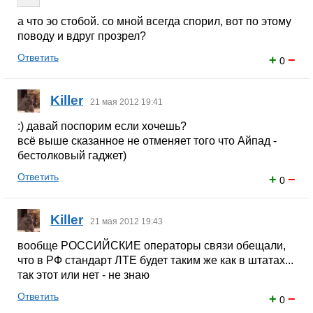
а что эо стобой. со мной всегда спорил, вот по этому
поводу и вдруг прозрел?
Ответить
+
−
0
Killer
21 мая 2012 19:41
:) давай поспорим если хочешь?
всё выше сказанное не отменяет того что Айпад -
бестолковый гаджет)
Ответить
+
−
0
Killer
21 мая 2012 19:43
вообще РОССИЙСКИЕ операторы связи обещали,
что в РФ стандарт ЛТЕ будет таким же как в штатах...
так этот или нет - не знаю
Ответить
+
−
0