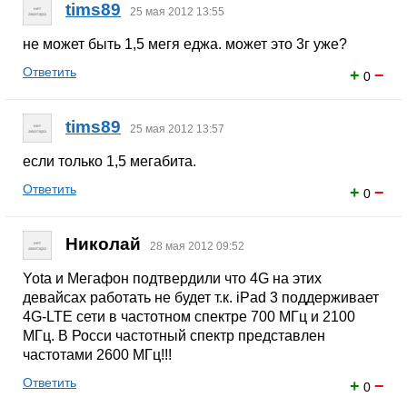
tims89
25 мая 2012 13:55
не может быть 1,5 мегя еджа. может это 3г уже?
Ответить
+
−
0
tims89
25 мая 2012 13:57
если только 1,5 мегабита.
Ответить
+
−
0
Николай
28 мая 2012 09:52
Yota и Мегафон подтвердили что 4G на этих
девайсах работать не будет т.к. iPad 3 поддерживает
4G-LTE сети в частотном спектре 700 МГц и 2100
МГц. В Росси частотный спектр представлен
частотами 2600 МГц!!!
Ответить
+
−
0