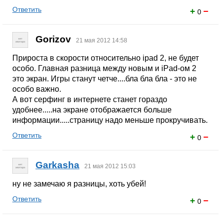
Ответить
+
−
0
Gorizov
21 мая 2012 14:58
Прироста в скорости относительно ipad 2, не будет
особо. Главная разница между новым и iPad-ом 2
это экран. Игры станут четче....бла бла бла - это не
особо важно.
А вот серфинг в интернете станет гораздо
удобнее.....на экране отображается больше
информации.....страницу надо меньше прокручивать.
Ответить
+
−
0
Garkasha
21 мая 2012 15:03
ну не замечаю я разницы, хоть убей!
Ответить
+
−
0