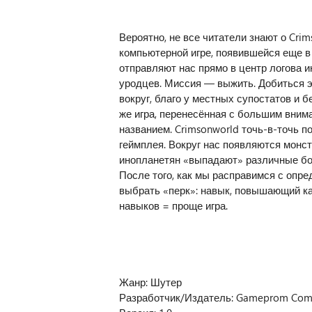
Вероятно, не все читатели знают о Cri
компьютерной игре, появившейся еще в 
отправляют нас прямо в центр логова и
уродцев. Миссия — выжить. Добиться э
вокруг, благо у местных супостатов и б
же игра, перенесённая с большим вним
названием. Crimsonworld точь-в-точь по
геймплея. Вокруг нас появляются монст
инопланетян «выпадают» различные бо
После того, как мы расправимся с опр
выбрать «перк»: навык, повышающий ка
навыков = проще игра.
Жанр: Шутер
Разработчик/Издатель: Gameprom Com