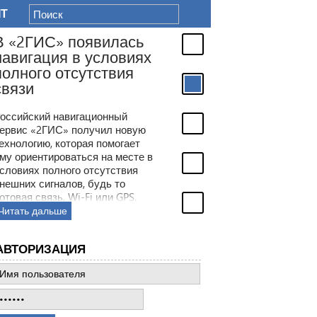
IT
В «2ГИС» появилась
навигация в условиях
полного отсутствия
связи
оссийский навигационный
ервис «2ГИС» получил новую
ехнологию, которая помогает
му ориентироваться на месте в
словиях полного отсутствия
нешних сигналов, будь то
отовая связь, Wi-Fi или GPS.
место этого сервис будет
Читать дальше
олагаться на встроенные в
мартфон датчики.
АВТОРИЗАЦИЯ