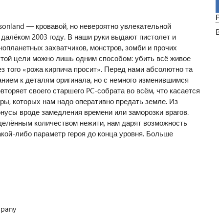
msonland — кровавой, но невероятно увлекательной
далёком 2003 году. В наши руки выдают пистолет и
нопланетных захватчиков, монстров, зомби и прочих
той цели можно лишь одним способом: убить всё живое
ез того «рожа кирпича просит». Перед нами абсолютно та
анием к деталям оригинала, но с немного изменившимся
вторяет своего старшего PC-собрата во всём, что касается
ры, которых нам надо оперативно предать земле. Из
нусы вроде замедления времени или заморозки врагов.
еделённым количеством нежити, нам дарят возможность
кой-либо параметр героя до конца уровня. Больше
pany