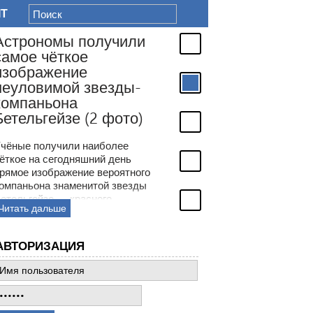
IT
Астрономы получили
самое чёткое
изображение
неуловимой звезды-
компаньона
Бетельгейзе (2 фото)
чёные получили наиболее
ёткое на сегодняшний день
рямое изображение вероятного
омпаньона знаменитой звезды
етельгейзе — красного
Читать дальше
верхгиганта в созвездии
риона. Астрономы более ста
ет обсуждали странности
АВТОРИЗАЦИЯ
еременной яркости
етельгейзе и только недавно
могли воочию увидеть её
еуловимого компаньона —
олодой звезды в окрестностях