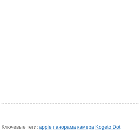
Ключевые теги:
apple
панорама
камера
Kogeto Dot