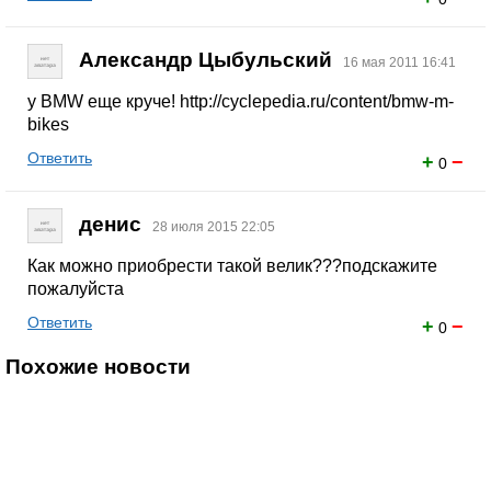
Александр Цыбульский
16 мая 2011 16:41
у BMW еще круче! http://cyclepedia.ru/content/bmw-m-
bikes
Ответить
+
−
0
денис
28 июля 2015 22:05
Как можно приобрести такой велик???подскажите
пожалуйста
Ответить
+
−
0
Похожие новости