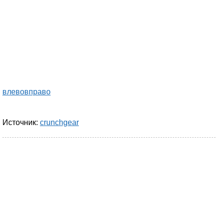
влево
вправо
Источник:
crunchgear